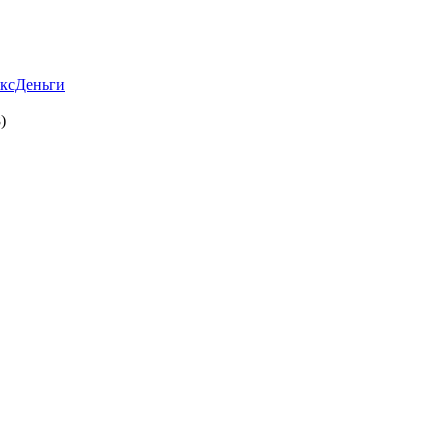
ксДеньги
)