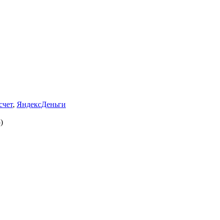
счет
,
ЯндексДеньги
)