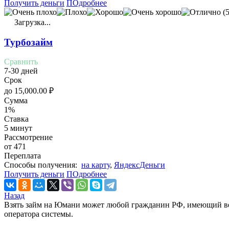
Получить деньги
ПОдробнее
(5
Загрузка...
Турбозайм
Сравнить
7-30 дней
Срок
до
15,000.00
₽
Сумма
1%
Ставка
5 минут
Рассмотрение
от 471
Переплата
Cпособы получения:
на карту
,
ЯндексДеньги
Получить деньги
ПОдробнее
Назад
Взять займ на Юмани может любой гражданин РФ, имеющий вер
оператора системы.