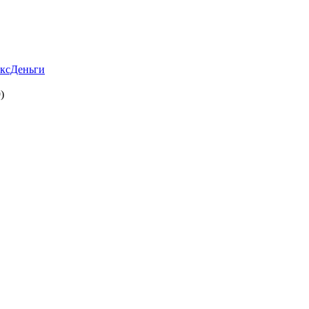
ксДеньги
)