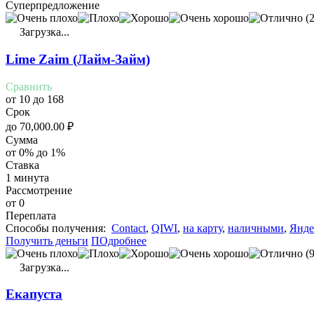
Суперпредложение
(2
Загрузка...
Lime Zaim (Лайм-Займ)
Сравнить
от 10 до 168
Срок
до
70,000.00
₽
Сумма
от 0% до 1%
Ставка
1 минута
Рассмотрение
от 0
Переплата
Cпособы получения:
Contact
,
QIWI
,
на карту
,
наличными
,
Янде
Получить деньги
ПОдробнее
(9
Загрузка...
Екапуста