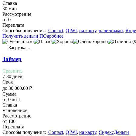
Ставка
30 мин
Рассмотрение
от 0
Переплата
Cпособы получения:
Contact
,
QIWI
,
на карту
,
наличными
,
Янде
Получить деньги
ПОдробнее
(9
Загрузка...
Займер
Сравнить
7-30 дней
Срок
до
30,000.00
₽
Сумма
от 0 до 1
Ставка
мгновенное
Рассмотрение
от 106
Переплата
Cпособы получения:
Contact
,
QIWI
,
на карту
,
ЯндексДеньги