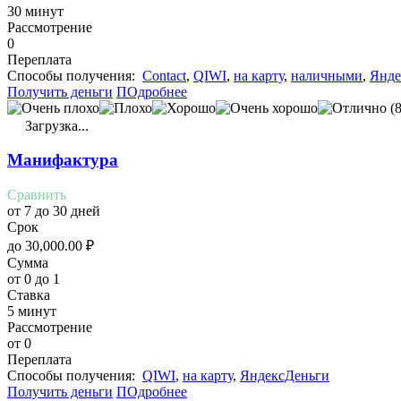
30 минут
Рассмотрение
0
Переплата
Cпособы получения:
Contact
,
QIWI
,
на карту
,
наличными
,
Янде
Получить деньги
ПОдробнее
(8
Загрузка...
Манифактура
Сравнить
от 7 до 30 дней
Срок
до
30,000.00
₽
Сумма
от 0 до 1
Ставка
5 минут
Рассмотрение
от 0
Переплата
Cпособы получения:
QIWI
,
на карту
,
ЯндексДеньги
Получить деньги
ПОдробнее