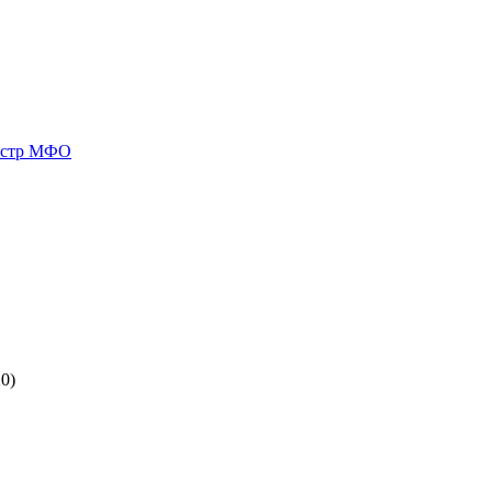
естр МФО
0)