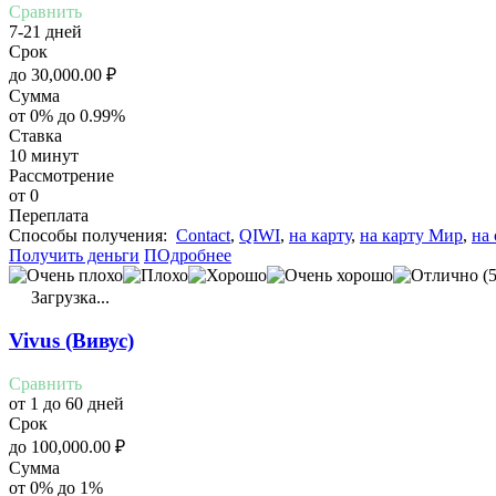
Сравнить
7-21 дней
Срок
до
30,000.00
₽
Сумма
от 0% до 0.99%
Ставка
10 минут
Рассмотрение
от 0
Переплата
Cпособы получения:
Contact
,
QIWI
,
на карту
,
на карту Мир
,
на 
Получить деньги
ПОдробнее
(5
Загрузка...
Vivus (Вивус)
Сравнить
от 1 до 60 дней
Срок
до
100,000.00
₽
Сумма
от 0% до 1%