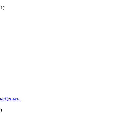
1)
ксДеньги
)